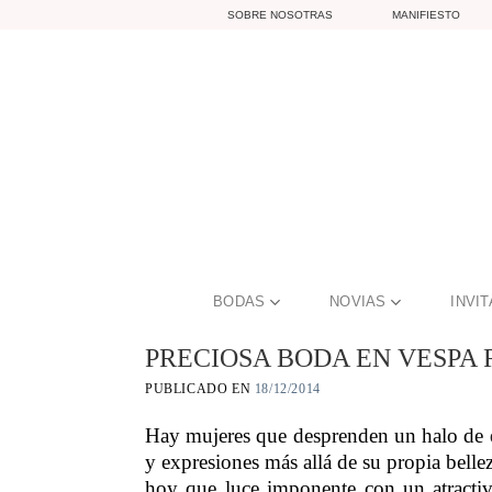
Skip
SOBRE NOSOTRAS
MANIFIESTO
to
content
BODAS
NOVIAS
INVI
PRECIOSA BODA EN VESPA 
PUBLICADO EN
18/12/2014
Hay mujeres que desprenden un halo de
y expresiones más allá de su propia belle
hoy que luce imponente con un atractiv