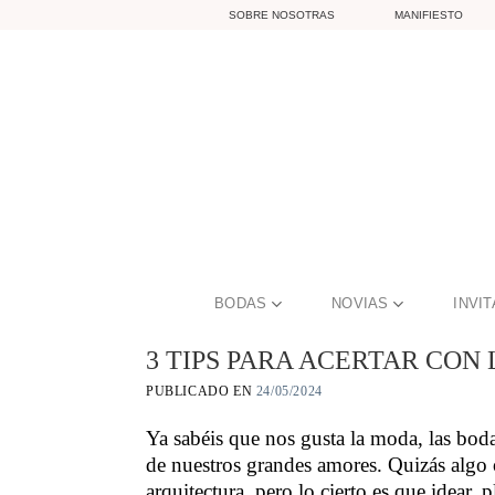
Skip
SOBRE NOSOTRAS
MANIFIESTO
to
content
BODAS
NOVIAS
INVI
3 TIPS PARA ACERTAR CON
PUBLICADO EN
24/05/2024
Ya sabéis que nos gusta la moda, las bodas
de nuestros grandes amores. Quizás algo
arquitectura, pero lo cierto es que idear, p