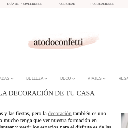
GUÍA DE PROVEEDORES
PUBLICIDAD
PUBLICACIONES
TADAS
BELLEZA
DECO
VIAJES
REG
 LA DECORACIÓN DE TU CASA
 y las fiestas, pero la
decoración
también es uno
 o mucho tenga que ver nuestra formación en
lantear y vestir los espacios para el disfrute es de las