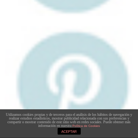
Utilizamos cookies propias y de terceros para el análisis de los hábitos de navegación y
realizar estudios estadísticos, mostrar publicidad relacionada con sus preferencias y
compartir o mostrar contenido de este sitio web en redes sociales. Puede obtener más
información en nuestra
Política de Cookies
ACEPTAR