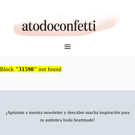
Skip
to
content
Block
"31590"
not found
¡Apúntate a nuestra newsletter y descubre mucha inspiración para
tu auténtica boda heartmade!