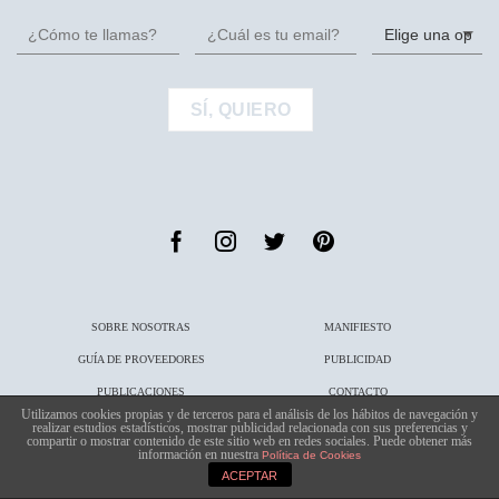
SOBRE NOSOTRAS
MANIFIESTO
GUÍA DE PROVEEDORES
PUBLICIDAD
PUBLICACIONES
CONTACTO
Utilizamos cookies propias y de terceros para el análisis de los hábitos de navegación y
realizar estudios estadísticos, mostrar publicidad relacionada con sus preferencias y
Copyright 2026 ©
atodoconfetti
· todos los derechos reservados |
aviso legal
|
política
compartir o mostrar contenido de este sitio web en redes sociales. Puede obtener más
información en nuestra
de privacidad
|
política de cookies
Política de Cookies
ACEPTAR