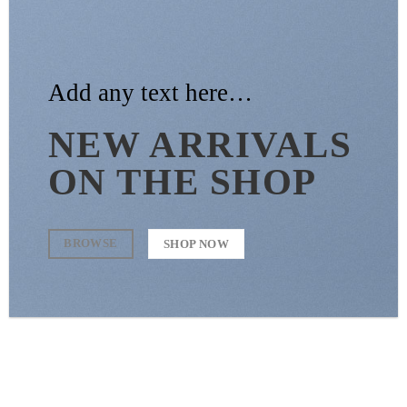
Add any text here…
NEW ARRIVALS
ON THE SHOP
BROWSE
SHOP NOW