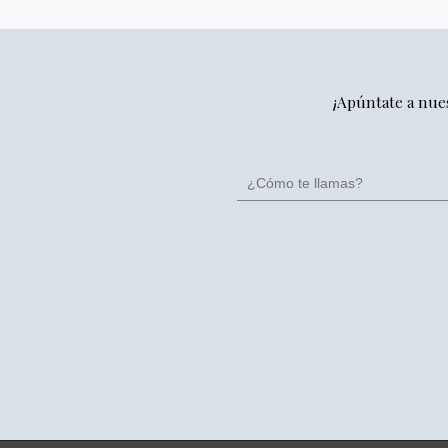
¡Apúntate a nue
SOBRE NOSOTRAS
M