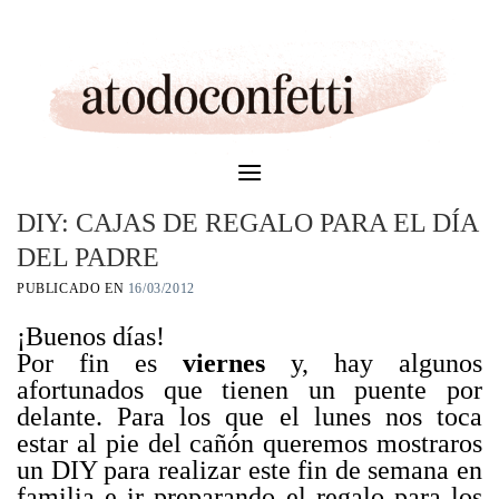
Skip
to
content
DIY: CAJAS DE REGALO PARA EL DÍA
DEL PADRE
PUBLICADO EN
16/03/2012
¡Buenos días!
Por fin es
viernes
y, hay algunos
afortunados que tienen un puente por
delante. Para los que el lunes nos toca
estar al pie del cañón queremos mostraros
un DIY para realizar este fin de semana en
familia e ir preparando el regalo para los