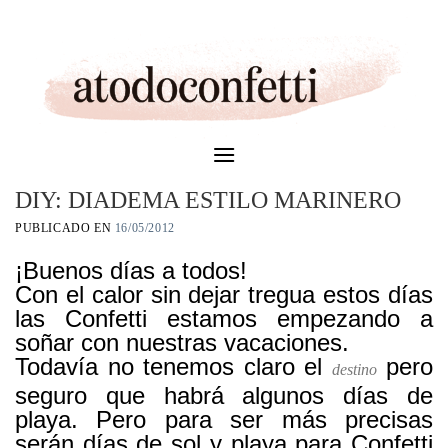
Skip
to
content
DIY: DIADEMA ESTILO MARINERO
PUBLICADO EN
16/05/2012
¡Buenos días a todos!
Con el calor sin dejar tregua estos días
las Confetti estamos empezando a
soñar con nuestras vacaciones.
Todavía no tenemos claro el
pero
destino
seguro que habrá algunos días de
playa. Pero para ser más precisas
serán días de sol y playa para Confetti