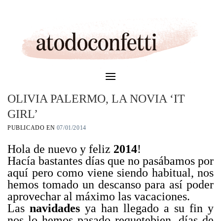
Skip
to
content
OLIVIA PALERMO, LA NOVIA ‘IT
GIRL’
PUBLICADO EN
07/01/2014
Hola de nuevo y feliz
2014
!
Hacía bastantes días que no pasábamos por
aquí pero como viene siendo habitual, nos
hemos tomado un descanso para así poder
aprovechar al máximo las vacaciones.
Las
navidades
ya han llegado a su fin y
nos lo hemos pasado requetebien, días de