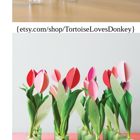
{etsy.com/shop/TortoiseLovesDonkey}