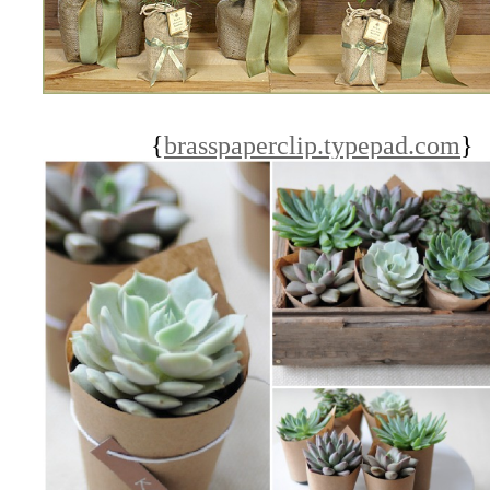
{
brasspaperclip.typepad.com
}