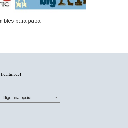
mibles para papá
a heartmade!