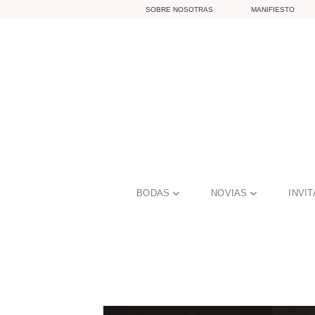
Skip
SOBRE NOSOTRAS
MANIFIESTO
to
content
BODAS
NOVIAS
INVI