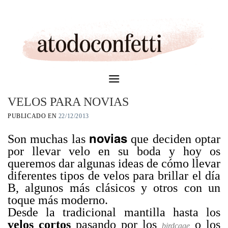
Skip
to
content
VELOS PARA NOVIAS
PUBLICADO EN
22/12/2013
novias
Son muchas las
que deciden optar
por llevar velo en su boda y hoy os
queremos dar algunas ideas de cómo llevar
diferentes tipos de velos para brillar el día
B, algunos más clásicos y otros con un
toque más moderno.
Desde la tradicional mantilla hasta los
velos cortos
pasando por los
o los
birdcage