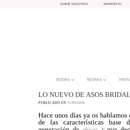
Skip
SOBRE NOSOTRAS
MANIFIESTO
to
content
BODAS
NOVIAS
INVI
LO NUEVO DE ASOS BRIDA
PUBLICADO EN
11/03/2016
Hace unos días ya os hablamos 
de las características base
generación de
que dec
chicas Y