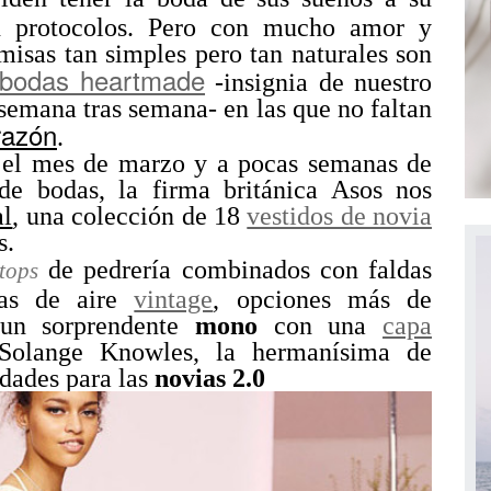
n protocolos. Pero con mucho amor y
misas tan simples pero tan naturales son
 bodas heartmade
-insignia de nuestro
emana tras semana- en las que no faltan
razón
.
o el mes de marzo y a pocas semanas de
de bodas, la firma británica Asos nos
al
, una colección de 18
vestidos de novia
s.
de pedrería combinados con faldas
tops
cias de aire
vintage
, opciones más de
un sorprendente
mono
con una
capa
 Solange Knowles, la hermanísima de
idades para las
novias 2.0