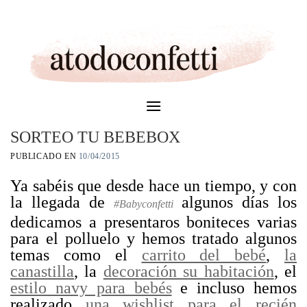
Skip
to
content
SORTEO TU BEBEBOX
PUBLICADO EN
10/04/2015
Ya sabéis que desde hace un tiempo, y con
la llegada de
algunos días los
#Babyconfetti
dedicamos a presentaros boniteces varias
para el polluelo y hemos tratado algunos
temas como el
carrito del bebé
,
la
canastilla
, la
decoración su habitación
, el
estilo navy para bebés
e incluso hemos
realizado
una wishlist para el recién