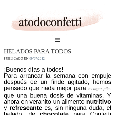
Skip
to
content
HELADOS PARA TODOS
PUBLICADO EN
09/07/2012
¡Buenos días a todos!
Para arrancar la semana con empuje
después de un finde agitado, hemos
pensado que nada mejor para
recargar pilas
que una buena dosis de vitaminas. Y
ahora en veranito un alimento
nutritivo
y
refrescante
es, sin ninguna duda, el
helado, de
chocolate
para Confetti