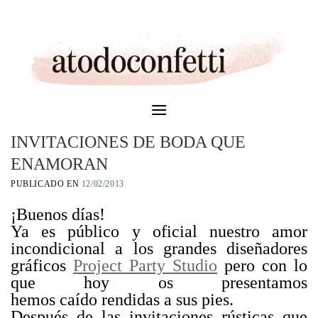
Skip
to
content
INVITACIONES DE BODA QUE
ENAMORAN
PUBLICADO EN
12/02/2013
¡Buenos días!
Ya es público y oficial nuestro amor
incondicional a los grandes diseñadores
gráficos
Project Party Studio
pero con lo
que hoy os presentamos
hemos caído rendidas a sus pies.
Después de las invitaciones rústicas que