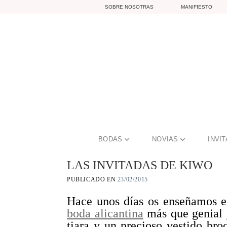
Skip
SOBRE NOSOTRAS
MANIFIESTO
to
content
BODAS
NOVIAS
INVI
LAS INVITADAS DE KIWO
PUBLICADO EN
23/02/2015
Hace unos días os enseñamos en
boda alicantina
más que genial y
tiara y un precioso vestido bro