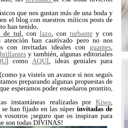
.
ásicos que nos gustan más de una boda y
en el blog con nuestros míticos posts de
to han tenido.
a de tul
, con
lazo
, con
turbante
y con
 atención han cautivado pero no nos
ts con invitadas ideales con
guantes
,
brillantes
y también, algunas editoriales
QUÍ
como
AQUÍ
, ideas geniales para
como ya visteis un avance si nos seguís
tamos preparando algunas propuestas de
 que esperamos poder enseñaros prontito,
as instantáneas realizadas por
Kiwo
,
 se han fijado en las súper
invitadas de
vosotros ¡seguro que os inspiran para
ue son todas DIVINAS!