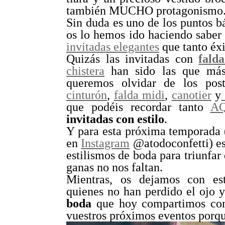
también MUCHO protagonismo
Sin duda es uno de los puntos b
os lo hemos ido haciendo saber 
invitadas elegantes
que tanto éxi
Quizás las invitadas con
fald
chistera
han sido las que más
queremos olvidar de los pos
cinturón
,
falda midi
,
canotier
y
que podéis recordar tanto
A
invitadas con estilo
.
Y para esta próxima temporada (
en
Instagram
@atodoconfetti) es
estilismos de boda para triunfar
ganas no nos faltan.
Mientras, os dejamos con est
quienes no han perdido el ojo y
boda
que hoy compartimos con 
vuestros próximos eventos porq