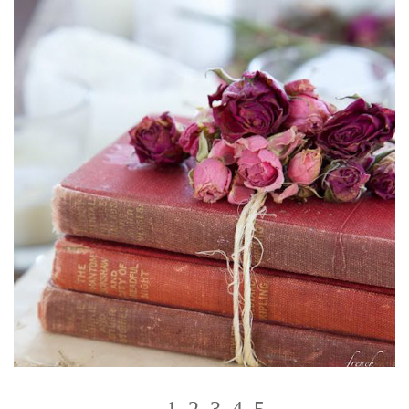
1
–
2
–
3
–
4
–
5