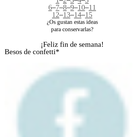
6
–
7
–
8
–
9
–
10
–
11
12
–
13
–
14
–
15
¿Os gustan estas ideas
para conservarlas?
¡Feliz fin de semana!
Besos de confetti*