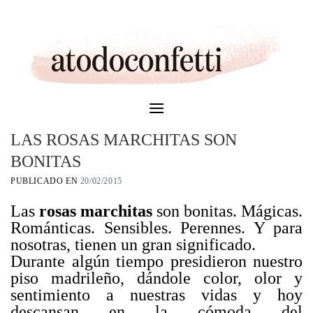
Skip
to
content
LAS ROSAS MARCHITAS SON
BONITAS
PUBLICADO EN
20/02/2015
Las
rosas marchitas
son bonitas. Mágicas.
Románticas. Sensibles. Perennes. Y para
nosotras, tienen un gran significado.
Durante algún tiempo presidieron nuestro
piso madrileño, dándole color, olor y
sentimiento a nuestras vidas y hoy
descansan en la cómoda del