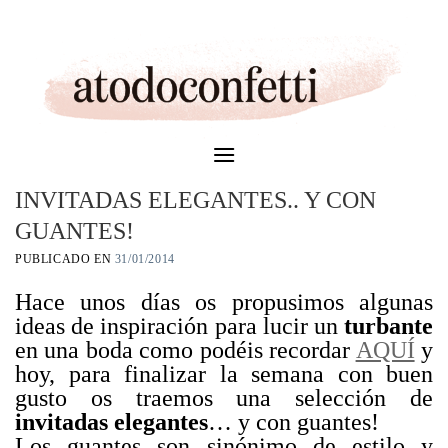
Skip
to
content
INVITADAS ELEGANTES.. Y CON
GUANTES!
PUBLICADO EN
31/01/2014
Hace unos días os propusimos algunas
ideas de inspiración para lucir un
turbante
en una boda como podéis recordar
AQUÍ
y
hoy, para finalizar la semana con buen
gusto os traemos una selección de
invitadas elegantes
… y con guantes!
Los guantes son sinónimo de estilo y