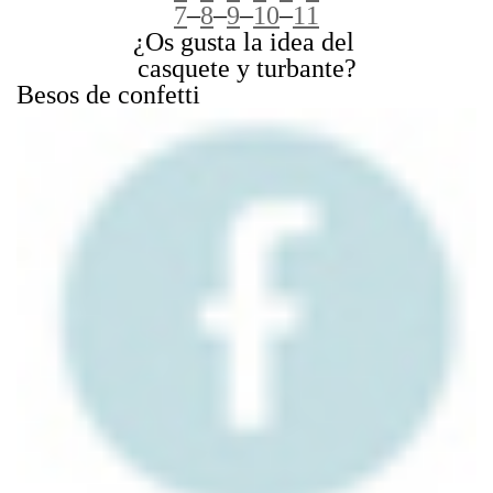
7
–
8
–
9
–
10
–
11
¿Os gusta la idea del
casquete y turbante?
Besos de confetti