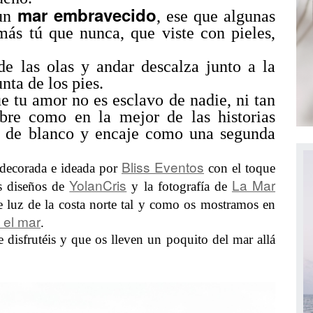
mar embravecido
un
, ese que algunas
ás tú que nunca, que viste con pieles,
e las olas y andar descalza junto a la
unta de los pies.
e tu amor no es esclavo de nadie, ni tan
ibre como en la mejor de las historias
o de blanco y encaje como una segunda
Bliss Eventos
decorada e ideada por
con el toque
YolanCris
La Mar
s diseños de
y la fotografía de
ble luz de la costa norte tal y como os mostramos en
 el mar
.
 disfrutéis y que os lleven un poquito del mar allá