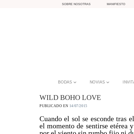
Skip
SOBRE NOSOTRAS
MANIFIESTO
to
content
BODAS
NOVIAS
INVI
WILD BOHO LOVE
PUBLICADO EN
14/07/2015
Cuando el sol se esconde tras e
el momento de sentirse etérea 
por el viento sin rumbo fijo ni d