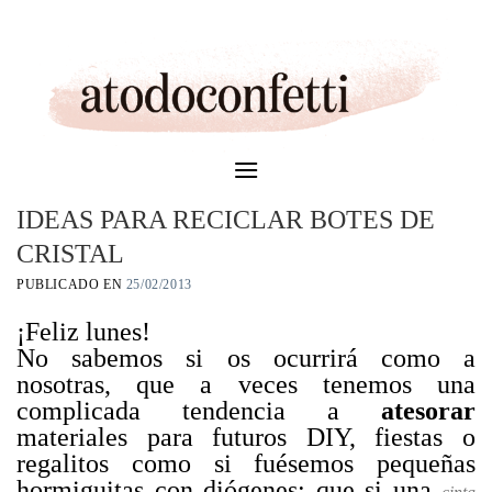
Skip
to
content
IDEAS PARA RECICLAR BOTES DE
CRISTAL
PUBLICADO EN
25/02/2013
¡Feliz lunes!
No sabemos si os ocurrirá como a
nosotras, que a veces tenemos una
complicada tendencia a
atesorar
materiales para futuros DIY, fiestas o
regalitos como si fuésemos pequeñas
hormiguitas con diógenes: que si una