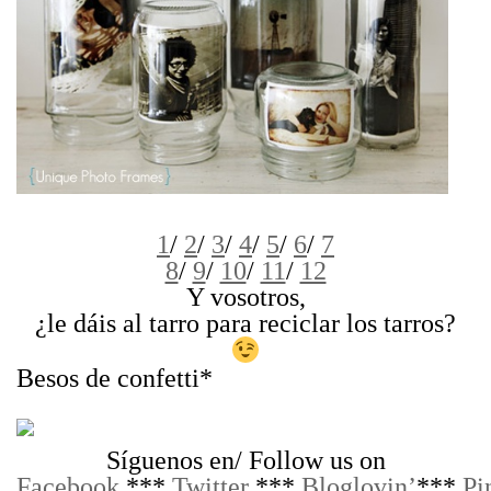
1
/
2
/
3
/
4
/
5
/
6
/
7
8
/
9
/
10
/
11
/
12
Y vosotros,
¿le dáis al tarro para reciclar los tarros?
Besos de confetti*
Síguenos en/ Follow us on
Facebook
***
Twitter
***
Bloglovin’
***
Pi