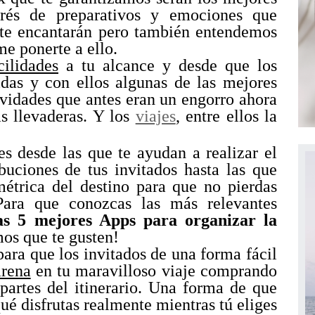
strés de preparativos y emociones que
 te encantarán pero también entendemos
e ponerte a ello.
ilidades
a tu alcance y desde que los
idas y con ellos algunas de las mejores
ividades que antes eran un engorro ahora
s llevaderas. Y los
viajes
, entre ellos la
es desde las que te ayudan a realizar el
uciones de tus invitados hasta las que
métrica del destino para que no pierdas
 Para que conozcas las más relevantes
as 5 mejores Apps para organizar la
mos que te gusten!
ara que los invitados de una forma fácil
arena
en tu maravilloso viaje comprando
partes del itinerario. Una forma de que
ué disfrutas realmente mientras tú eliges