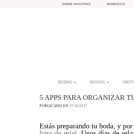
Skip
SOBRE NOSOTRAS
MANIFIESTO
to
content
BODAS
NOVIAS
INVI
5 APPS PARA ORGANIZAR T
PUBLICADO EN
27/10/2017
Estás preparando tu boda, y por 
luna de miel
. Unos días de rel