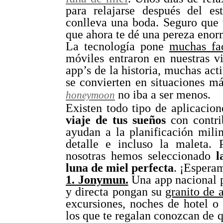
para relajarse después del e
conlleva una boda. Seguro que
que ahora te dé una pereza enorm
La tecnología pone
muchas fac
móviles entraron en nuestras v
app’s de la historia, muchas act
se convierten en situaciones má
no iba a ser menos.
honeymoon
Existen todo tipo de aplicacion
viaje de tus sueños
con contrib
ayudan a la planificación mili
detalle e incluso la maleta.
nosotras hemos seleccionado
l
luna de miel perfecta
. ¡Espera
1. Jonymun.
Una app nacional p
y directa pongan su
granito de 
excursiones, noches de hotel o 
los que te regalan conozcan de q