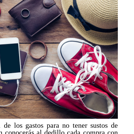
l de los gastos para no tener sustos de
ón conocerás
al dedillo cada compra
con