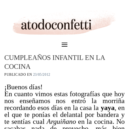
Skip
to
content
CUMPLEAÑOS INFANTIL EN LA
COCINA
PUBLICADO EN
23/05/2012
¡Buenos días!
En cuanto vimos estas fotografías que hoy
nos enseñamos nos entró la morriña
recordando esos días en la casa la
yaya
, en
el que te ponías el delantal por bandera y
te sentías cual
Arguiñano
en la cocina. No
sacabas nada de provecho, más bien