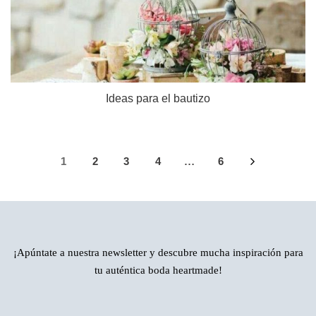
Ideas para el bautizo
1
2
3
4
6
…
¡Apúntate a nuestra newsletter y descubre mucha inspiración para
tu auténtica boda heartmade!