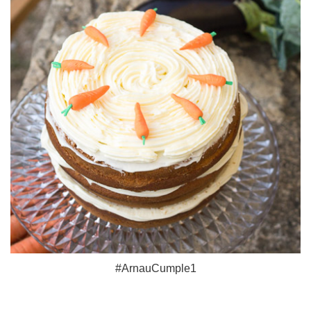
#ArnauCumple1