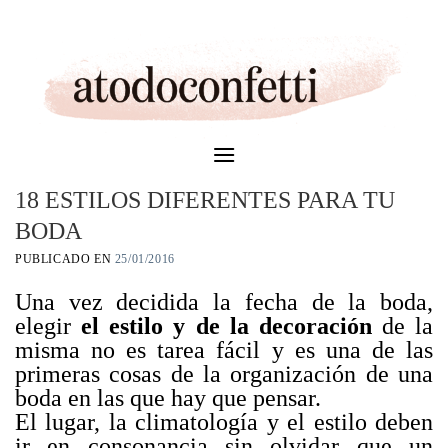
Skip
to
content
18 ESTILOS DIFERENTES PARA TU
BODA
PUBLICADO EN
25/01/2016
Una vez decidida la fecha de la boda,
elegir
el estilo y de la decoración
de la
misma no es tarea fácil y es una de las
primeras cosas de la organización de una
boda en las que hay que pensar.
El lugar, la climatología y el estilo deben
ir en consonancia sin olvidar que un