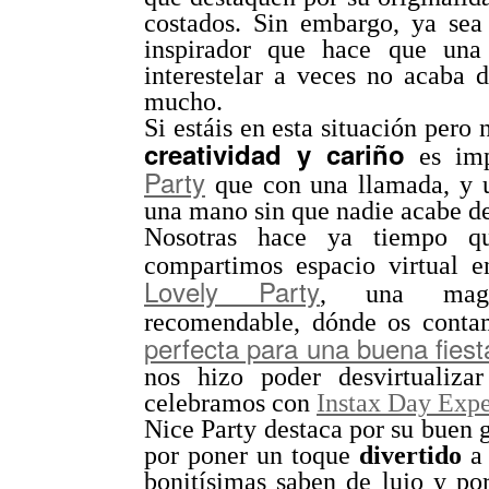
costados. Sin embargo, ya sea
inspirador que hace que una 
interestelar a veces no acaba 
mucho.
Si estáis en esta situación pero 
creatividad y cariño
es im
Party
que con una llamada, y u
una mano sin que nadie acabe de
Nosotras hace ya tiempo qu
compartimos espacio virtual 
Lovely Party
, una maga
recomendable, dónde os cont
perfecta para una buena fiest
nos hizo poder desvirtualiza
celebramos con
Instax Day Expe
Nice Party destaca por su buen g
por poner un toque
divertido
a
bonitísimas saben de lujo y p