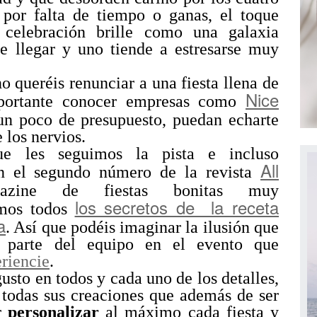
 por falta de tiempo o ganas, el toque
celebración brille como una galaxia
de llegar y uno tiende a estresarse muy
no queréis renunciar a una fiesta llena de
Nice
portante conocer empresas como
n poco de presupuesto, puedan echarte
 los nervios.
e les seguimos la pista e incluso
All
en el segundo número de la revista
zine de fiestas bonitas muy
los secretos de la receta
amos todos
a
. Así que podéis imaginar la ilusión que
r parte del equipo en el evento que
riencie
.
usto en todos y cada uno de los detalles,
 todas sus creaciones que además de ser
or
personalizar
al máximo cada fiesta y