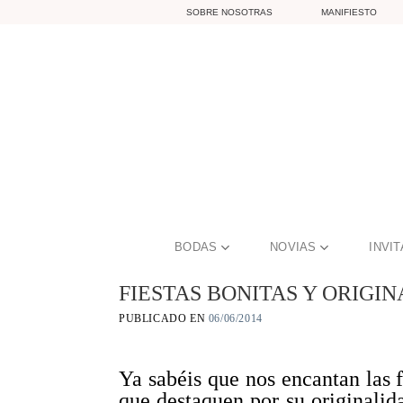
Skip
SOBRE NOSOTRAS
MANIFIESTO
to
content
BODAS
NOVIAS
INVI
FIESTAS BONITAS Y ORIGI
PUBLICADO EN
06/06/2014
Ya sabéis que nos encantan las f
que destaquen por su originalid