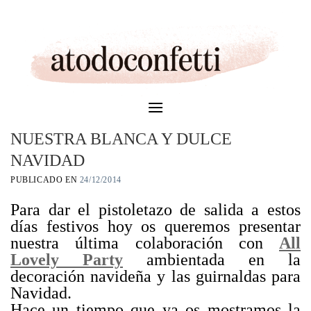
Skip
to
content
NUESTRA BLANCA Y DULCE
NAVIDAD
PUBLICADO EN
24/12/2014
Para dar el pistoletazo de salida a estos
días festivos hoy os queremos presentar
nuestra última colaboración con
All
Lovely Party
ambientada en la
decoración navideña y las guirnaldas para
Navidad.
Hace un tiempo que ya os mostramos la