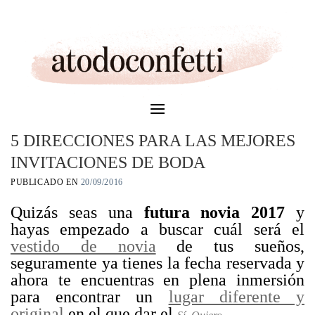
Skip
to
content
5 DIRECCIONES PARA LAS MEJORES
INVITACIONES DE BODA
PUBLICADO EN
20/09/2016
Quizás seas una
futura novia 2017
y
hayas empezado a buscar cuál será el
vestido de novia
de tus sueños,
seguramente ya tienes la fecha reservada y
ahora te encuentras en plena inmersión
para encontrar un
lugar diferente y
original
en el que dar el