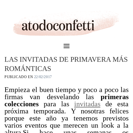
Skip
to
content
LAS INVITADAS DE PRIMAVERA MÁS
ROMÁNTICAS
PUBLICADO EN
22/02/2017
Empieza el buen tiempo y poco a poco las
firmas van desvelando las
primeras
colecciones
para las
invitadas
de esta
próxima temporada. Y nosotras felices
porque este año ya tenemos previstos
varios eventos que merecen un look a la
altura.Si hace unas semanas os