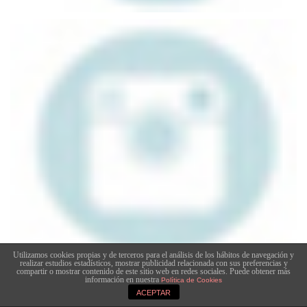
Utilizamos cookies propias y de terceros para el análisis de los hábitos de navegación y
realizar estudios estadísticos, mostrar publicidad relacionada con sus preferencias y
compartir o mostrar contenido de este sitio web en redes sociales. Puede obtener más
información en nuestra
Política de Cookies
ACEPTAR