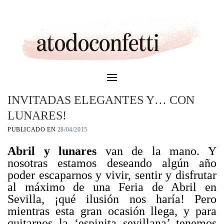
Skip
to
content
INVITADAS ELEGANTES Y… CON
LUNARES!
PUBLICADO EN
28/04/2015
Abril y lunares
van de la mano. Y
nosotras estamos deseando algún año
poder escaparnos y vivir, sentir y disfrutar
al máximo de una Feria de Abril en
Sevilla, ¡qué ilusión nos haría! Pero
mientras esta gran ocasión llega, y para
quitarnos la ‘espinita sevillana’ tenemos