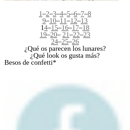
1
–
2
–
3
–
4
–
5
–
6
–
7
–
8
9
–
10
–
11
–
12
–
13
1
4
–
15
–
16
–
17
–
18
19
–
20
–
21
–
22
–
23
24
–
25
–
26
¿Qué os parecen los lunares?
¿Qué look os gusta más?
Besos de confetti*