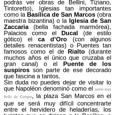
podrás ver obras de Bellini, Tiziano,
Tintoretto), Iglesias tan importantes
como la
Basílica de San Marcos
(obra
maestra bizantina) o la
Iglesia de San
Zaccaria
(bella fachada marmórea),
Palacios como el
Ducal
(de estilo
gótico) el
ca d’Oro
(con algunos
detalles renacentistas) o Puentes tan
famosos como el de
Rialto
(durante
muchos años el único que cruzaba el
gran canal) o el
Puente de los
suspiros
son parte de ese decorado
que fascina a tantos.
Sin duda no puedes dejar de visitar lo
que Napoléon denominó como el
salón más
, la plaza San Marcos en el
bello de Europa
que se será muy difícil concentrarte
entre el hervidero de heladerías, los