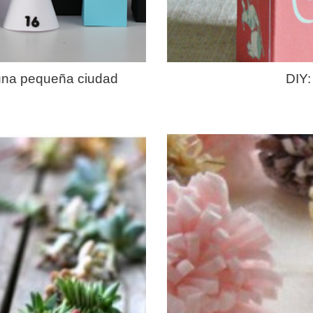
 una pequeña ciudad
DIY: