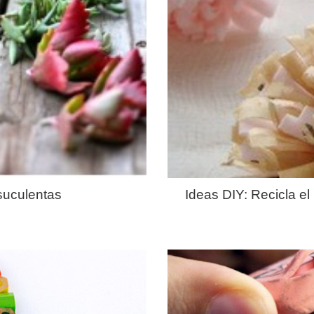
suculentas
Ideas DIY: Recicla el