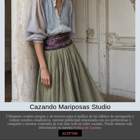
Cazando Mariposas Studio
Utilizamos cookies propias y de terceros para el análisis de los hábitos de navegación y
realizar estudios estadísticos, mostrar publicidad relacionada con sus preferencias y
compartir o mostrar contenido de este sitio web en redes sociales. Puede obtener más
información en nuestra
Política de Cookies
ACEPTAR