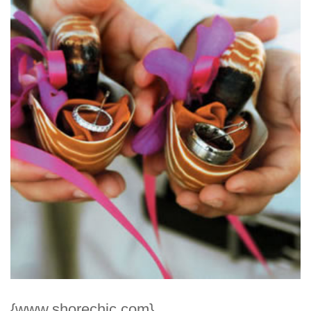
{www.shorechic.com}