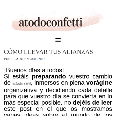
Skip
to
content
CÓMO LLEVAR TUS ALIANZAS
PUBLICADO EN
28/03/2012
¡Buenos días a todos!
Si estáis
preparando
vuestro cambio
de
, inmersos en plena
vorágine
estado civil
organizativa y decidiendo cada detalle
para que vuestro día se convierta en lo
más especial posible, no
dejéis de leer
este post en el que os mostramos
varias ideas sobre el mundo de los