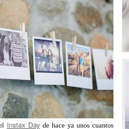
Instax Day
 el
de hace ya unos cuantos