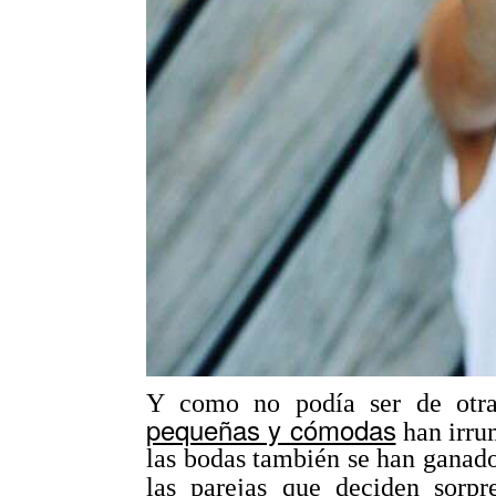
Y como no podía ser de otra
pequeñas y cómodas
han irrum
las bodas también se han ganad
las parejas que deciden sorp