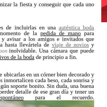
izar la fiesta y conseguir que cada uno
es de incluirlas en una
auténtica boda
 momento de la
pedida de mano
para
y avisar a los amigos e invitados que
a hasta llevártela de
viaje de novios
y
inolvidable. Una cámara que puede
moon
ivos de la boda
de principio a fin.
e ubicarlas en un córner bien decorado y
s inmortalicen cada beso, cada sonrisa y
lgún soporte bonito. Sin duda, una buena
perder detalle de ese gran día y tener un
ontáneo
para el recuerdo.