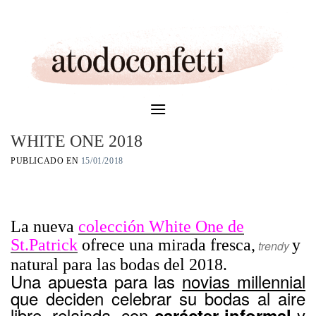
Skip
to
content
WHITE ONE 2018
PUBLICADO EN
15/01/2018
La nueva
colección White One de
St.Patrick
ofrece una mirada fresca,
y
trendy
natural para las bodas del 2018.
Una apuesta para las
novias millennial
que deciden celebrar su bodas al aire
libre, relajada, con
y
carácter informal