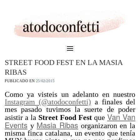
Skip
to
content
STREET FOOD FEST EN LA MASIA
RIBAS
PUBLICADO EN
25/02/2015
Como ya visteis un adelanto en nuestro
Instagram (@atodoconfetti)
a finales del
mes pasado tuvimos la suerte de poder
Van Van
asistir a la
Street Food Fest
que
Events
Masia Ribas
y
organizaron en la
misma finca catalana, un evento que tenía