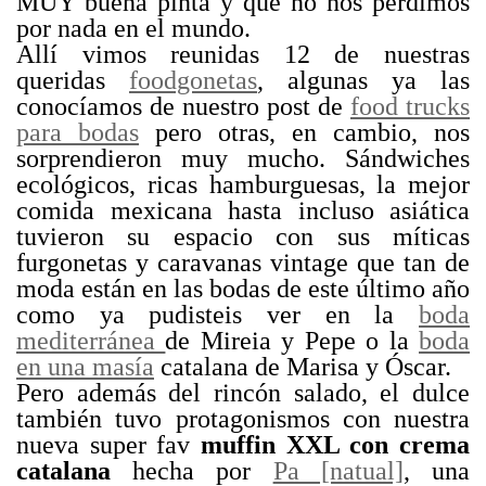
MUY buena pinta y que no nos perdimos
por nada en el mundo.
Allí vimos reunidas 12 de nuestras
queridas
foodgonetas
, algunas ya las
conocíamos de nuestro post de
food trucks
para bodas
pero otras, en cambio, nos
sorprendieron muy mucho. Sándwiches
ecológicos, ricas hamburguesas, la mejor
comida mexicana hasta incluso asiática
tuvieron su espacio con sus míticas
furgonetas y caravanas vintage
que tan de
moda están en las bodas de este último año
como ya pudisteis ver en la
boda
mediterránea
de Mireia y Pepe o la
boda
en una masía
catalana de Marisa y Óscar.
Pero además del rincón salado, el dulce
también tuvo protagonismos con nuestra
nueva super fav
muffin XXL con crema
catalana
hecha por
Pa [natual]
, una