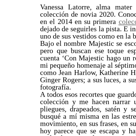
Vanessa Latorre, alma mater
colección de novia 2020. Cono
en el 2014 en su primera
colec
dejado de seguirles la pista. E 
uno de sus vestidos como en la 
Bajo el nombre Majestic se esco
pero que buscan ese toque es
cuenta ‘Con Majestic hago un re
mi pequeño homenaje al séptimo 
como Jean Harlow, Katherine He
Ginger Rogers; a sus luces, a su
fotografía.
A todos esos recortes que guard
colección y me hacen narrar u
pliegues, drapeados, satén y 
busqué a mí misma en las estre
movimiento, en sus frases, en su
hoy parece que se escapa y hay