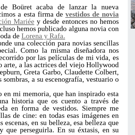
 de Boüret acaba de lanzar la nueva
cimos a esta firma de
vestidos de novia
ción Mariée
y desde entonces no hemos
incluso hemos publicado alguna novia con
boda de
Lorena y Rafa.
nde una colección para novias sencillas
pecial. Como la misma diseñadora nos
corrido por las películas de mi vida, es
arte, a las actrices del viejo Hollywood
pburn, Greta Garbo, Claudette Colbert,
s sombras, a su escenografía, vestuario o
o en mi memoria, que han inspirado esta
na historia que os cuento a través de
seda en forma de vestidos. Siempre me
llas de cine: en todas esas imágenes en
s escenas, en su belleza, esa belleza que
 que perseguirla. En su éxtasis, en su