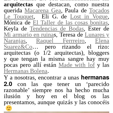
arquitectas
que destacan, como nuestra
querida
Macarena Gea
, Paula de
Tocados
Le Touquet
, Eli G. de
Lost in Vogue
,
Mónica de
El Taller de las cosas bonitas
,
Keyla de
Tendencias de Bodas
, Ester de
Mi armario en ruina
s, Teresa de
Lunares y
Naranjas
,
Raquel Ferrreiro
,
Elena
Suarez&Co
… pero rizando el rizo:
arquitectas (o 1/2 arquitectas), bloggers
y que tengan la misma sangre hay muy
pocas pero allí están
Made with lof
y las
Hermanas Bolena
.
hermanas
Y a nosotras, encontrar a unas
2.0
con las que tener un ‘parecido
razonable’ siempre nos ha hecho mucha
ilusión y hoy en el blog os las
presentamos, aunque quizás y las conocéis