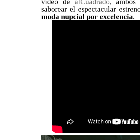
vídeo de
alCuadrado
, ambos 
saborear el espectacular estre
moda nupcial por excelencia
.