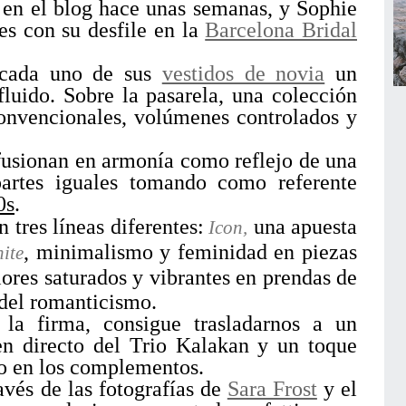
en el blog hace unas semanas, y Sophie
tes con su desfile en la
Barcelona Bridal
 cada uno de sus
vestidos de novia
un
uido. Sobre la pasarela, una colección
onvencionales, volúmenes controlados y
 fusionan en armonía como reflejo de una
rtes iguales tomando como referente
0s
.
 tres líneas diferentes:
una apuesta
Icon,
, minimalismo y feminidad en piezas
ite
ores saturados y vibrantes en prendas de
del romanticismo.
 la firma, consigue trasladarnos a un
n directo del Trio Kalakan y un toque
o en los complementos.
avés de las fotografías de
Sara Frost
y el