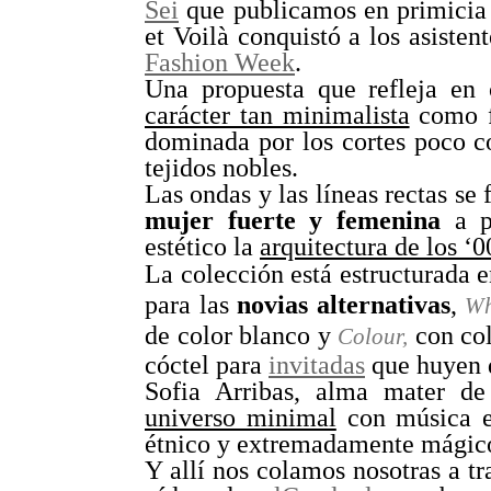
Sei
que publicamos en primicia 
et Voilà conquistó a los asisten
Fashion Week
.
Una propuesta que refleja en
carácter tan minimalista
como fl
dominada por los cortes poco c
tejidos nobles.
Las ondas y las líneas rectas se
mujer fuerte y femenina
a pa
estético la
arquitectura de los ‘0
La colección está estructurada en
para las
novias alternativas
,
Wh
de color blanco y
con col
Colour,
cóctel para
invitadas
que huyen 
Sofia Arribas, alma mater de
universo minimal
con música e
étnico y extremadamente mágic
Y allí nos colamos nosotras a tr