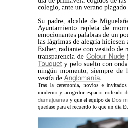
día de primavera cogidos de las
colegio, ante un verano plagado 
Su padre, alcalde de Miguelañ
Ayuntamiento repleta de mome
emocionantes palabras de un po
las lágrimas de alegría hiciesen 
Esther, radiante con vestido de
Colour Nude
transparencia de
j
Touquet
y pelo suelto con ond
ningún momento, siempre de 
Anglomanía
vestía de
.
Tras la ceremonia, novios e invitad
moderno y acogedor espacio rodeado de
damajuanas
Dos m
y que el equipo de
quedase para el recuerdo lo que un día E