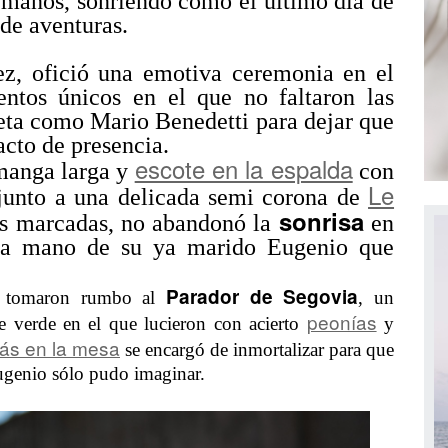
 manos, sonriendo como el último día de
de aventuras.
ez, ofició una emotiva ceremonia en el
ntos únicos en el que no faltaron las
eta como Mario Benedetti para dejar que
acto de presencia.
escote en la espalda
 manga larga y
con
Le
unto a una delicada semi corona de
sonrisa
as marcadas, no abandonó la
en
la mano de su ya marido Eugenio que
Parador de Segovia
os tomaron rumbo al
, un
peonías
 verde en el que lucieron con acierto
y
ás en la mesa
se encargó de inmortalizar para que
ugenio sólo pudo imaginar.