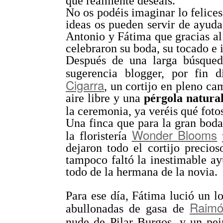
que realmente deseáis.
No os podéis imaginar lo felice
ideas os pueden servir de ayud
Antonio y Fátima que gracias al
celebraron su boda, su tocado e i
Después de una larga búsqued
sugerencia blogger, por fin 
Cigarra
, un cortijo en pleno c
aire libre y una
pérgola natura
la ceremonia, ya veréis qué fot
Una finca que para la gran bod
Wonder Blooms
la floristería
y
dejaron todo el cortijo precio
tampoco faltó la inestimable ayu
todo de la hermana de la novia.
Para ese día, Fátima lució un 
Raim
abullonadas de gasa de
nude de Pilar Burgos, y un pe