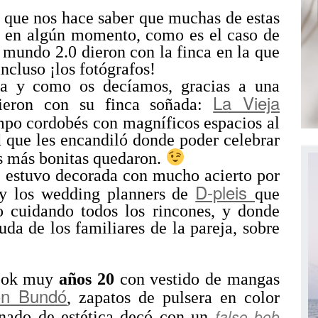
s que nos hace saber que muchas de estas
a en algún momento, como es el caso de
 mundo 2.0 dieron con la finca en la que
ncluso ¡los fotógrafos!
a y como os decíamos, gracias a una
La Vieja
dieron con su finca soñada:
ampo cordobés con magníficos espacios al
l
que les encandiló donde poder celebrar
os más bonitas quedaron.
a estuvo decorada con mucho acierto por
D-pleis
 los wedding planners de
que
so cuidando todos los rincones, y donde
da de los familiares de la pareja, sobre
look muy
años 20
con vestido de mangas
ón Bundó
, zapatos de pulsera en color
falso bob
inado de estética decó con un