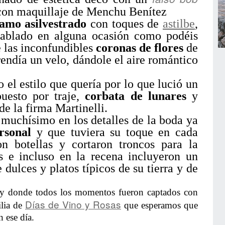
 con maquillaje de Menchu Benítez
amo asilvestrado
con toques de
astilbe
,
hablado en alguna ocasión como podéis
e las inconfundibles
coronas de flores
de
endía un velo, dándole el aire romántico
el estilo que quería por lo que lució un
uesto por traje,
corbata de lunares
y
e la firma Martinelli.
muchísimo en los detalles de la boda ya
rsonal
y que tuviera su toque en cada
on botellas y cortaron troncos para la
 e incluso en la recena incluyeron un
 dulces y platos típicos de su tierra y de
 y donde todos los momentos fueron captados con
Días de Vino y Rosas
ilia de
que esperamos que
n ese día.