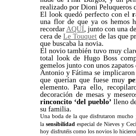
realizado por Dioni Peluqueros
El look quedó perfecto con el
r
una flor de que ya os hemos 
recordar
AQUÍ
, junto con una d
cera de
Le Touquet
de las que pr
que buscaba la novia.
El novio también tuvo muy claro 
total look de Hugo Boss comp
gemelos junto con unos zapatos d
Antonio y Fátima se implicaron 
que querían que fuese muy
pe
elemento. Para ello, recopilar
decoración de mesas y meseros
rinconcito ‘del pueblo’
lleno de
su familia.
Una boda de la que disfrutaron mucho
la
sensibilidad
especial de Nieves y Cec
hoy disfrutéis como los novios lo hiciero