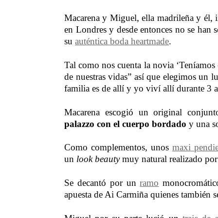
Macarena y Miguel, ella madrileña y él, 
en Londres y desde entonces no se han se
su
auténtica boda heartmade
.
Tal como nos cuenta la novia ‘Teníamos c
de nuestras vidas” así que elegimos un l
familia es de allí y yo viví allí durante 3 
Macarena escogió un original conju
palazzo con el cuerpo bordado
y una s
Como complementos, unos
maxi pendie
un
look beauty
muy natural realizado por
Se decantó por un
ramo
monocromático 
apuesta de Ai Carmiña quienes también se