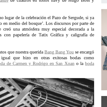
astre
de cuadros en tonos navy de Hugo Boss y
 lugar de la celebración el Pazo de Sergude, si ya
o en medio del bosque’. Los discursos por parte de
se creó una atmósfera muy especial decorada a la
 con papelería de Tatix Gráfica y caligrafía de
tos que nuestra querida
Bang Bang You
se encargó
 igual que hizo en otras exitosas bodas como
oda de Carmen y Rodrigo en San Xoan
o la
boda