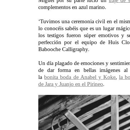
Miguel por su parte lució un
traje de s
complementos en azul marino.
‘Tuvimos una ceremonia civil en el mismo
lo conocéis sabéis que es un lugar mágic
los testigos fueron súper emotivos y 
perfección por el equipo de Huis Clos
Babooche Calligraphy.
Un día plagado de emociones y sentimien
de dar forma en bellas imágenes al
la
bonita boda de Anabel y Koke
,
la b
de Jara y Juanjo en el Pirineo
.