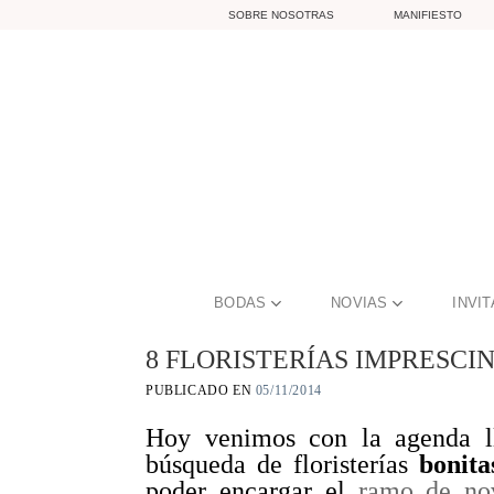
Skip
SOBRE NOSOTRAS
MANIFIESTO
to
content
BODAS
NOVIAS
INVI
8 FLORISTERÍAS IMPRESC
PUBLICADO EN
05/11/2014
Hoy venimos con la agenda lle
búsqueda de floristerías
bonita
poder encargar el
ramo de no