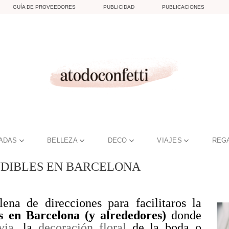
GUÍA DE PROVEEDORES
PUBLICIDAD
PUBLICACIONES
TADAS
BELLEZA
DECO
VIAJES
REG
INDIBLES EN BARCELONA
na de direcciones para facilitaros la
s en Barcelona (y alrededores)
donde
via
, la
decoración floral
de la boda o