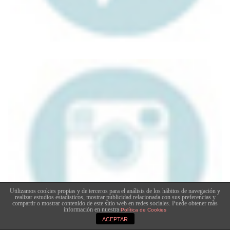
Utilizamos cookies propias y de terceros para el análisis de los hábitos de navegación y
realizar estudios estadísticos, mostrar publicidad relacionada con sus preferencias y
compartir o mostrar contenido de este sitio web en redes sociales. Puede obtener más
información en nuestra
Política de Cookies
ACEPTAR