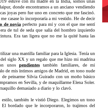
2019 estuve con mi madre en la India, somos unas
Udaipur, donde encontramos a un anciano vendiendo
ticas joyas pero fue uno en concreto que me fascinó.
 me casase lo incorporaría a mi vestido. He de decir
do de novia
perfecto para mí y con el que me sentí
ra de tul de seda que salía del hombro izquierdo
intura. Era tan ligera que no me la quité hasta las
izar una mantilla familiar para la Iglesia. Tenía un
s del siglo XX y un regalo que me hizo mi madrina
 con unos
pendientes
también familiares, de mi
lo de mis íntimos amigos de Madrid, en tono nude
gó de peinarme Silvia Guirado con un moño básico
mpramos en Sevilla, y de maquillarme Elena Soler.
aquillo demasiado a diario y lo clavó.
 estilo, también le vistió Diego. Elegimos un tono
! El bordado que le incorporaron, lo trajimos del