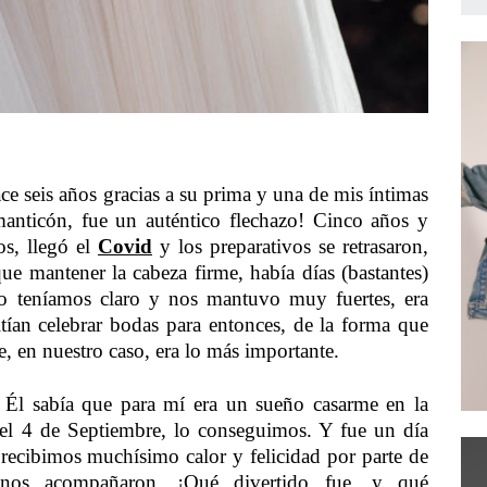
 seis años gracias a su prima y una de mis íntimas
nticón, fue un auténtico flechazo! Cinco años y
s, llegó el
Covid
y los preparativos se retrasaron,
e mantener la cabeza firme, había días (bastantes)
o teníamos claro y nos mantuvo muy fuertes, era
itían celebrar bodas para entonces, de la forma que
, en nuestro caso, era lo más importante.
 Él sabía que para mí era un sueño casarme en la
 el 4 de Septiembre, lo conseguimos. Y fue un día
recibimos muchísimo calor y felicidad por parte de
 nos acompañaron. ¡Qué divertido fue, y qué