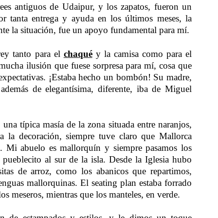
rees antiguos de Udaipur, y los zapatos, fueron un
or tanta entrega y ayuda en los últimos meses, la
te la situación, fue un apoyo fundamental para mí.
rey tanto para el
chaqué
y la camisa como para el
mucha ilusión que fuese sorpresa para mí, cosa que
 expectativas. ¡Estaba hecho un bombón! Su madre,
además de elegantísima, diferente, iba de Miguel
 una típica masía de la zona situada entre naranjos,
a la decoración, siempre tuve claro que Mallorca
ía. Mi abuelo es mallorquín y siempre pasamos los
pueblecito al sur de la isla. Desde la Iglesia hubo
sitas de arroz, como los abanicos que repartimos,
lenguas mallorquinas. El seating plan estaba forrado
 los meseros, mientras que los manteles, en verde.
n de estampados y estilos, y le dimos un toque