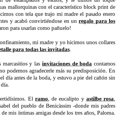
as mallorquinas con el característico block print de
 hicimos con tela que trajo mi madre el pasado enero
rentes y acabó convirtiéndose en un
regalo para los
varon para usarlas como pañuelo!
onfinamiento, mi madre y yo hicimos unos collares
etalle para todas las invitadas
.
s marcasitios y las
invitaciones de boda
contamos
 no podemos agradecerle más su predisposición. En
el día antes de la boda, y estuvo a pie del cañón sin
 día.
ertidísimos. El
ramo
, de eucalipto y
astilbe rosa
,
 Isabel del pueblo de Benicàssim -donde mis padres
 de mis íntimas amigas desde los tres años, Paloma.